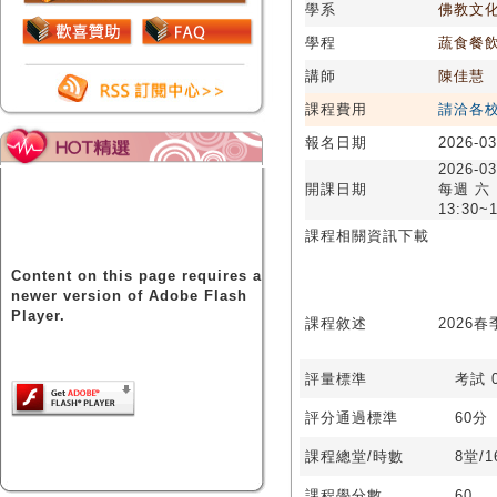
學系
佛教文
學程
蔬食餐
講師
陳佳慧
課程費用
請洽各
報名日期
2026-03
2026-03
開課日期
每週 六
13:30~1
課程相關資訊下載
Content on this page requires a
newer version of Adobe Flash
Player.
課程敘述
2026春
評量標準
考試 0
評分通過標準
60分
課程總堂/時數
8堂/
課程學分數
60