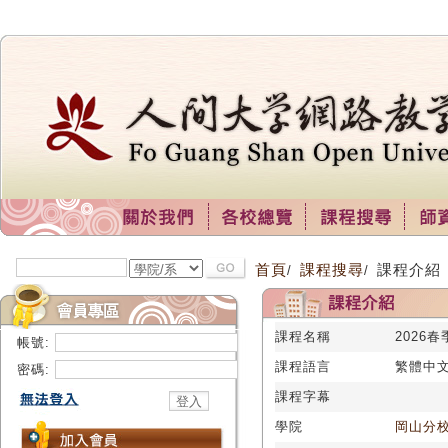
首頁
課程搜尋
課程介紹
/
/
課程名稱
2026春
帳號:
課程語言
繁體中
密碼:
課程字幕
學院
岡山分