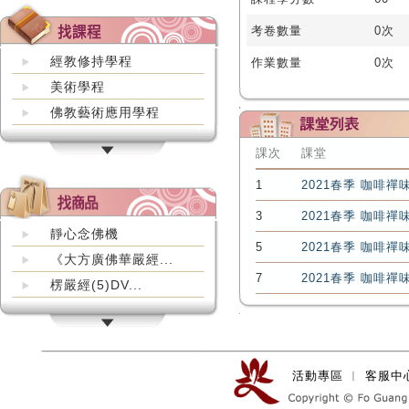
考卷數量
0次
經教修持學程
作業數量
0次
美術學程
佛教藝術應用學程
課次
課堂
1
2021春季 咖啡禪
3
2021春季 咖啡禪
靜心念佛機
5
2021春季 咖啡禪
《大方廣佛華嚴經...
7
2021春季 咖啡禪
楞嚴經(5)DV...
活動專區
︱
客服中