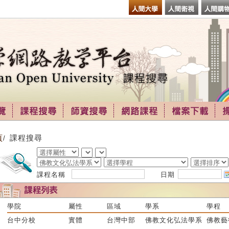
頁
課程搜尋
/
課程名稱
日期
學院
屬性
區域
學系
學程
台中分校
實體
台灣中部
佛教文化弘法學系
佛教藝