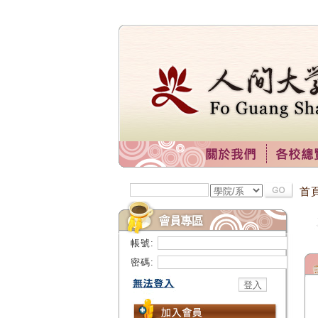
首
帳號:
密碼: