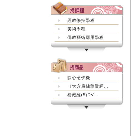
經教修持學程
美術學程
佛教藝術應用學程
靜心念佛機
《大方廣佛華嚴經...
楞嚴經(5)DV...