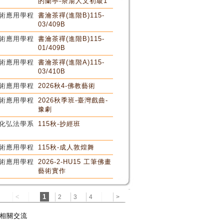
的蘭亭-茶湯人文初級1
術應用學程
書瀹茶禪(進階B)115-
03/409B
術應用學程
書瀹茶禪(進階B)115-
01/409B
術應用學程
書瀹茶禪(進階A)115-
03/410B
術應用學程
2026秋4-佛教藝術
術應用學程
2026秋季班-臺灣戲曲-
豫劇
化弘法學系
115秋-抄經班
術應用學程
115秋-成人敦煌舞
術應用學程
2026-2-HU15 工筆佛畫
藝術實作
<
1
2
3
4
>
相關交流