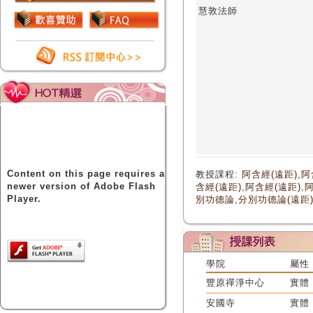
慧敦法師
Content on this page requires a
教授課程:
阿含經(遠距)
,
阿
newer version of Adobe Flash
含經(遠距)
,
阿含經(遠距)
,
阿
Player.
別功德論
,
分別功德論(遠距
學院
屬性
豐原禪淨中心
實體
安國寺
實體