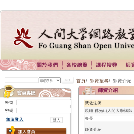
首頁
師資搜尋
師資介紹
/
/
帳號:
慧敦法師
密碼:
現職 佛光山人間大學講師
專長
師資介紹