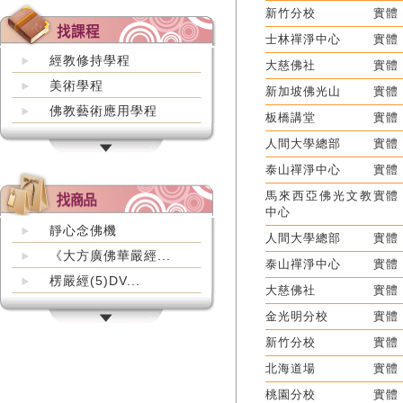
新竹分校
實體
士林禪淨中心
實體
經教修持學程
大慈佛社
實體
美術學程
新加坡佛光山
實體
佛教藝術應用學程
板橋講堂
實體
人間大學總部
實體
泰山禪淨中心
實體
馬來西亞佛光文教
實體
中心
靜心念佛機
人間大學總部
實體
《大方廣佛華嚴經...
泰山禪淨中心
實體
楞嚴經(5)DV...
大慈佛社
實體
金光明分校
實體
新竹分校
實體
北海道場
實體
桃園分校
實體