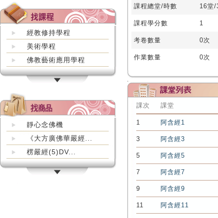
課程總堂/時數
16堂
課程學分數
1
經教修持學程
考卷數量
0次
美術學程
作業數量
0次
佛教藝術應用學程
課次
課堂
1
阿含經1
靜心念佛機
《大方廣佛華嚴經...
3
阿含經3
楞嚴經(5)DV...
5
阿含經5
7
阿含經7
9
阿含經9
11
阿含經11