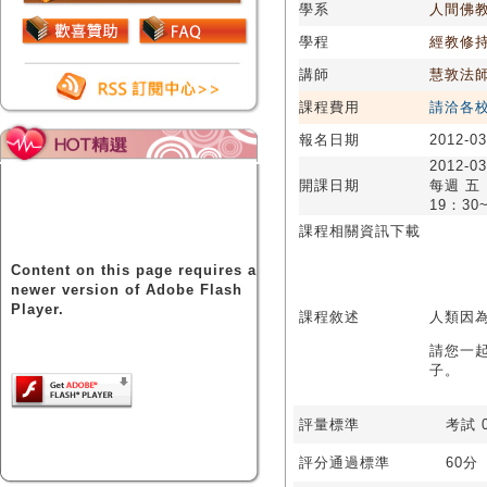
學系
人間佛
學程
經教修
講師
慧敦法
課程費用
請洽各
報名日期
2012-03
2012-03
開課日期
每週 五
19：30
課程相關資訊下載
Content on this page requires a
newer version of Adobe Flash
Player.
課程敘述
人類因
請您一
子。
評量標準
考試 0
評分通過標準
60分