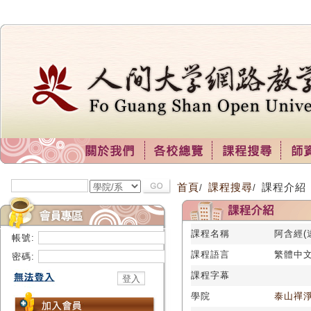
首頁
課程搜尋
課程介紹
/
/
課程名稱
阿含經(
帳號:
課程語言
繁體中
密碼:
課程字幕
學院
泰山禪