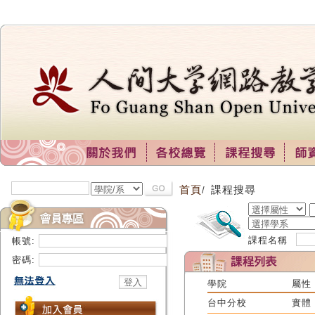
首頁
課程搜尋
/
課程名稱
帳號:
密碼:
學院
屬性
台中分校
實體