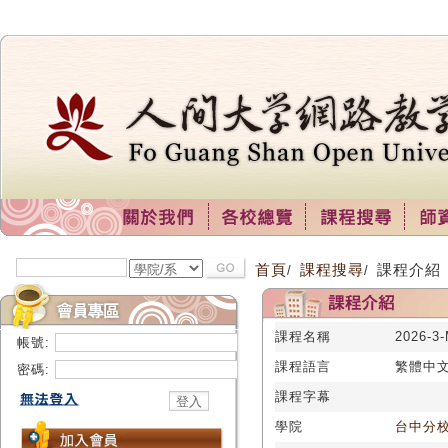
首頁
課程搜尋
課程介紹
/
/
課程名稱
2026-
帳號:
課程語言
繁體中
密碼:
課程字幕
學院
台中分