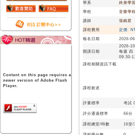
學系
終身學
學程
音樂學
講師
張銘君
課程費用
定價: N
報名日期
2026-06
2026-10
開課日期
每週 四
09:30-1
課程相關資訊下載
Content on this page requires a
newer version of Adobe Flash
Player.
課程敘述
評量標準
考試 0
評分通過標準
66分
課程總堂/時數
16堂
課程學分數
0