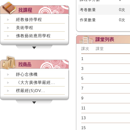
考卷數量
0次
經教修持學程
作業數量
0次
美術學程
佛教藝術應用學程
課次
課堂
1
3
靜心念佛機
5
《大方廣佛華嚴經...
7
楞嚴經(5)DV...
9
11
13
15