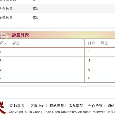
考卷數量
0次
作業數量
0次
課次
課堂
課次
課堂
1
2
3
4
5
6
7
8
活動專區
︱
客服中心
︱
網站導覽
︱
常見問答
︱
合作洽詢
︱
網站