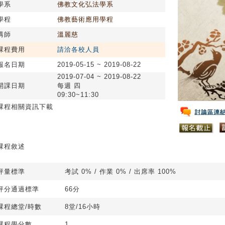
學系
佛教文化弘法學系
學程
佛教藝術應用學程
講師
溫麗慈
課程費用
請洽各校人員
報名日期
2019-05-15 ~ 2019-08-22
2019-07-04 ~ 2019-08-22
開課日期
每週 四
09:30~11:30
課程相關資訊下載
課程敘述
評量標準
考試 0% / 作業 0% / 出席率 100%
評分通過標準
66分
課程總堂/時數
8堂/16小時
課程學分數
1