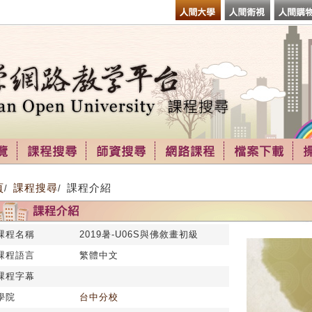
頁
課程搜尋
課程介紹
/
/
課程名稱
2019暑-U06S與佛敘畫初級
課程語言
繁體中文
課程字幕
學院
台中分校