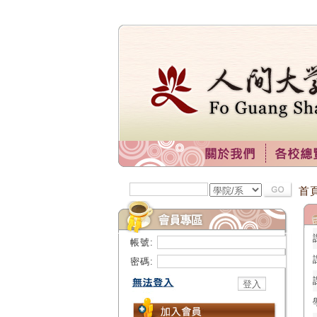
首
帳號:
密碼: