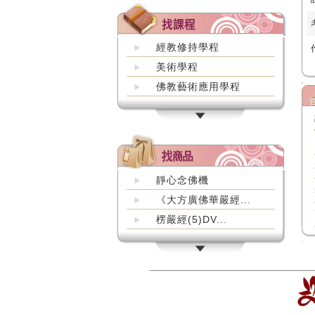
經教修持學程
美術學程
佛教藝術應用學程
靜心念佛機
《大方廣佛華嚴經...
楞嚴經(5)DV...