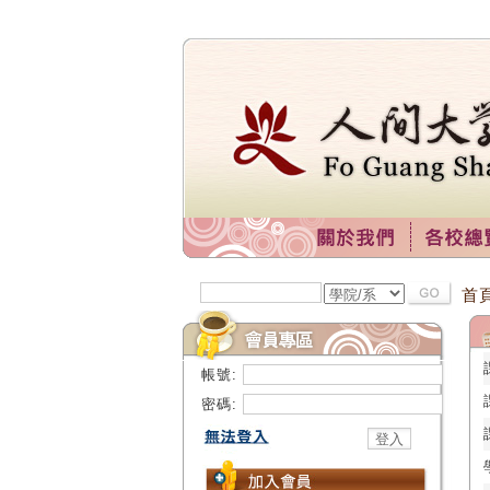
首
帳號:
密碼: