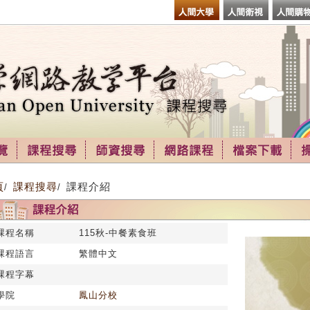
頁
課程搜尋
課程介紹
/
/
課程名稱
115秋-中餐素食班
課程語言
繁體中文
課程字幕
學院
鳳山分校