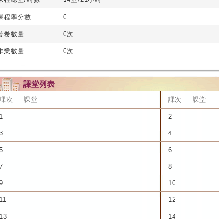
課程學分數
0
考卷數量
0次
作業數量
0次
課次
課堂
課次
課堂
1
2
3
4
5
6
7
8
9
10
11
12
13
14