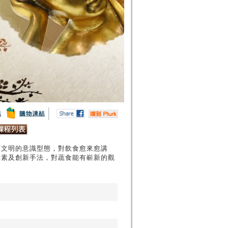
類文明的意識型態，對飲食愈來愈講
元素及創新手法，對蔬食能有嶄新的觀