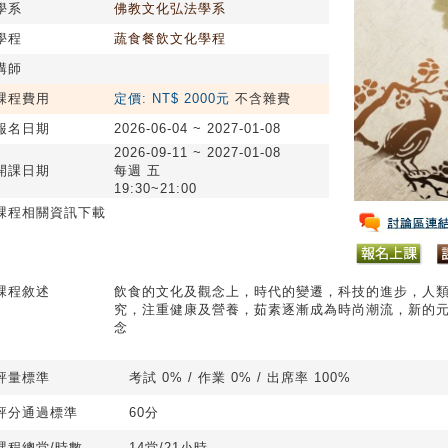
學系
佛教文化弘法學系
學程
蔬食餐飲文化學程
講師
課程費用
定價: NT$ 2000元
不含雜費
報名日期
2026-06-04 ~ 2027-01-08
2026-09-11 ~ 2027-01-08
開課日期
每週 五
19:30~21:00
課程相關資訊下載
課程敘述
飲食的文化及觀念上，時代的變遷，科技的進步，人
究，注重健康及營養，茹素逐漸成為時尚潮流，新的
念
評量標準
考試 0% / 作業 0% / 出席率 100%
評分通過標準
60分
課程總堂/時數
14堂/21小時