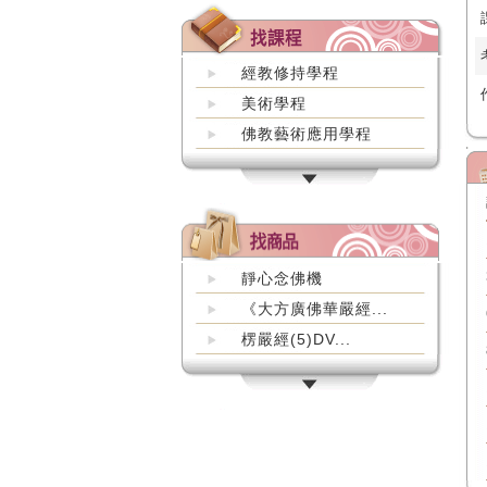
經教修持學程
美術學程
佛教藝術應用學程
靜心念佛機
《大方廣佛華嚴經...
楞嚴經(5)DV...