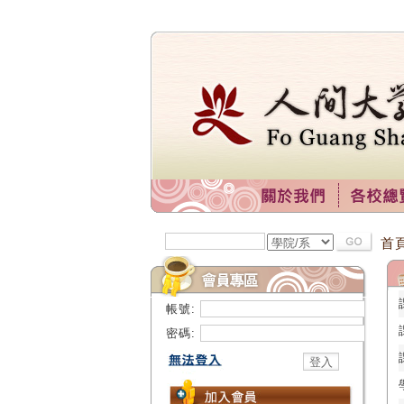
首
帳號:
密碼: