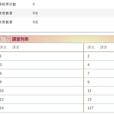
課程學分數
0
考卷數量
0次
作業數量
0次
課次
課堂
課次
課堂
1
2
3
4
6
7
8
9
10
11
12
13
14
127