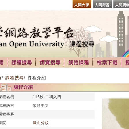
頁
課程搜尋
課程介紹
/
/
課程名稱
115秋-二胡入門
課程語言
繁體中文
課程字幕
學院
鳳山分校