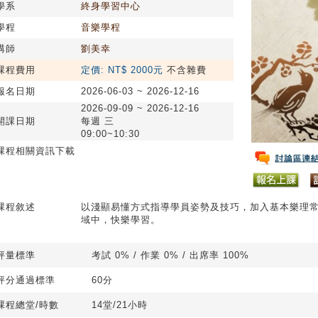
學系
終身學習中心
學程
音樂學程
講師
劉美幸
課程費用
定價: NT$ 2000元
不含雜費
報名日期
2026-06-03 ~ 2026-12-16
2026-09-09 ~ 2026-12-16
開課日期
每週 三
09:00~10:30
課程相關資訊下載
課程敘述
以淺顯易懂方式指導學員姿勢及技巧，加入基本樂理
域中，快樂學習。
評量標準
考試 0% / 作業 0% / 出席率 100%
評分通過標準
60分
課程總堂/時數
14堂/21小時