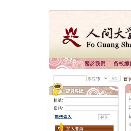
首
帳號:
密碼: