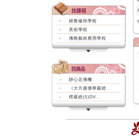
經教修持學程
美術學程
佛教藝術應用學程
靜心念佛機
《大方廣佛華嚴經...
楞嚴經(5)DV...