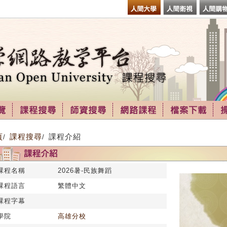
頁
課程搜尋
課程介紹
/
/
課程名稱
2026暑-民族舞蹈
課程語言
繁體中文
課程字幕
學院
高雄分校