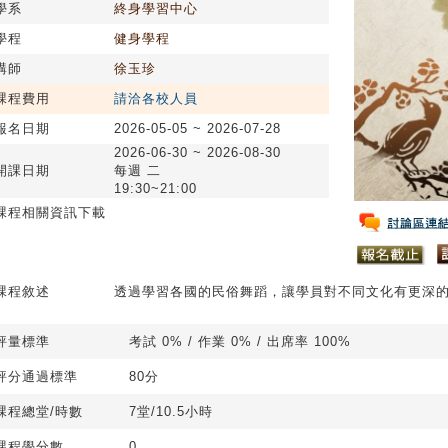
學系
終身學習中心
學程
健身學程
講師
徐玉珍
課程費用
請洽各校人員
報名日期
2026-05-05 ~ 2026-07-28
2026-06-30 ~ 2026-08-30
開課日期
每週 二
19:30~21:00
課程相關資訊下載
課程敘述
透過學習各國的民俗舞蹈，讓學員對不同文化有更深
評量標準
考試 0% / 作業 0% / 出席率 100%
評分通過標準
80分
課程總堂/時數
7堂/10.5小時
課程學分數
0