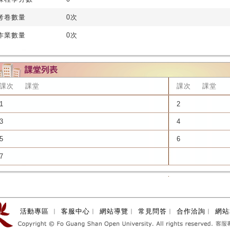
考卷數量
0次
作業數量
0次
課次
課堂
課次
課堂
1
2
3
4
5
6
7
活動專區
︱
客服中心
︱
網站導覽
︱
常見問答
︱
合作洽詢
︱
網站