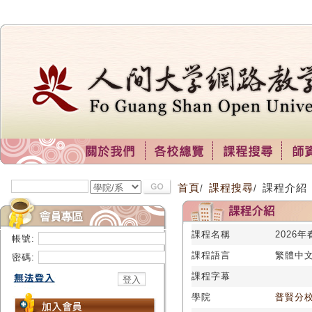
首頁
課程搜尋
課程介紹
/
/
課程名稱
2026
帳號:
課程語言
繁體中
密碼:
課程字幕
學院
普賢分