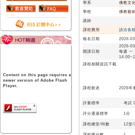
學系
佛教文
學程
佛教藝
講師
課程費用
請洽各
報名日期
2026-03
2026-03
開課日期
每週 一
14:00~1
課程相關資訊下載
Content on this page requires a
newer version of Adobe Flash
Player.
課程敘述
2026
評量標準
考試 0
評分通過標準
1分
課程總堂/時數
12堂
課程學分數
1