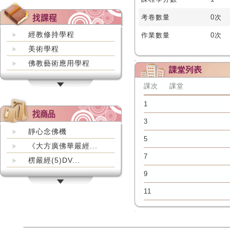
考卷數量
0次
經教修持學程
作業數量
0次
美術學程
佛教藝術應用學程
課次
課堂
1
3
靜心念佛機
5
《大方廣佛華嚴經...
7
楞嚴經(5)DV...
9
11