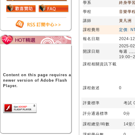
學系
終身學
學程
音樂學
講師
黃凡洲
課程費用
定價: N
報名日期
2024-12
2025-02
開課日期
每週 ,,,,
19:00~2
課程相關資訊下載
Content on this page requires a
newer version of Adobe Flash
Player.
課程敘述
0
評量標準
考試 0
評分通過標準
0分
課程總堂/時數
14堂
課程學分數
0