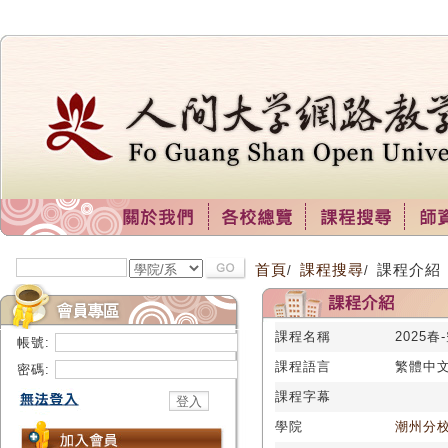
首頁
課程搜尋
課程介紹
/
/
課程名稱
2025春
帳號:
課程語言
繁體中
密碼:
課程字幕
學院
潮州分