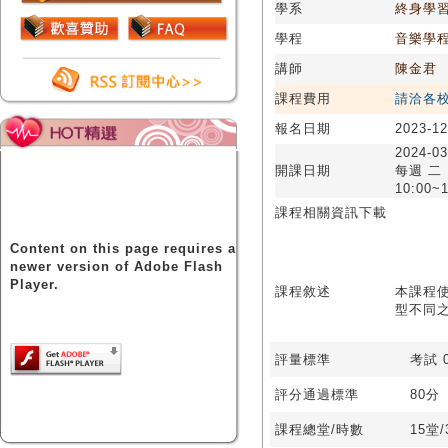
學系
終身學
學程
音樂學
講師
陳金君
課程費用
請洽各
報名日期
2023-12
2024-03
開課日期
每週 二
10:00~1
課程相關資訊下載
Content on this page requires a
newer version of Adobe Flash
Player.
課程敘述
本課程
型不同
評量標準
考試 0
評分通過標準
80分
課程總堂/時數
15堂