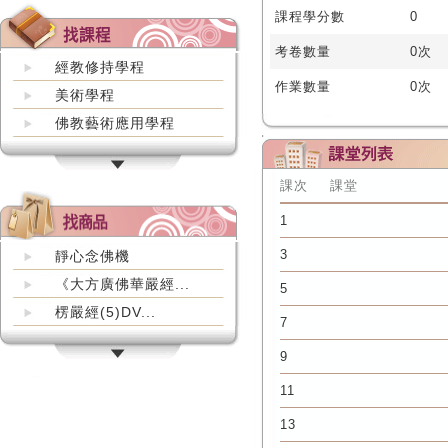
課程學分數
0
考卷數量
0次
經教修持學程
作業數量
0次
美術學程
佛教藝術應用學程
課次
課堂
1
3
靜心念佛機
《大方廣佛華嚴經...
5
楞嚴經(5)DV...
7
9
11
13