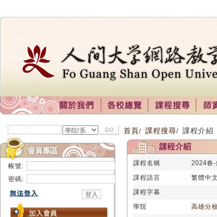
首頁
課程搜尋
課程介紹
/
/
課程名稱
2024春
帳號:
課程語言
繁體中
密碼:
課程字幕
學院
高雄分