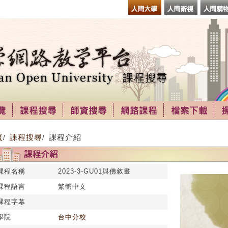
頁
課程搜尋
課程介紹
/
/
課程名稱
2023-3-GU01與佛敘畫
課程語言
繁體中文
課程字幕
學院
台中分校