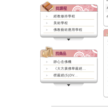
經教修持學程
美術學程
佛教藝術應用學程
靜心念佛機
《大方廣佛華嚴經...
楞嚴經(5)DV...