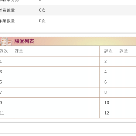
考卷數量
0次
作業數量
0次
課次
課堂
課次
課堂
1
2
3
4
5
6
7
8
9
10
11
12