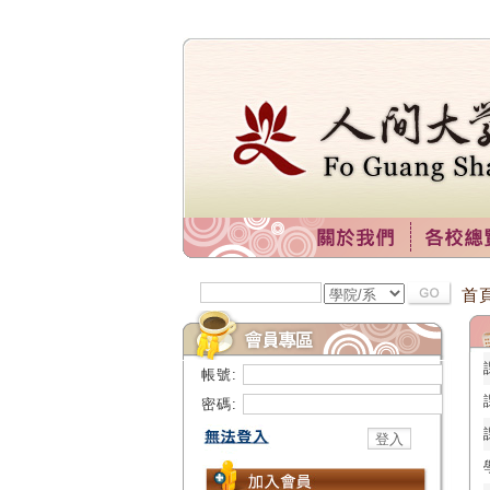
首
帳號:
密碼: