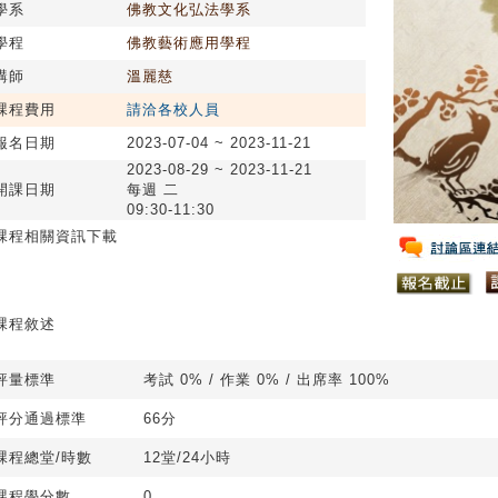
學系
佛教文化弘法學系
學程
佛教藝術應用學程
講師
溫麗慈
課程費用
請洽各校人員
報名日期
2023-07-04 ~ 2023-11-21
2023-08-29 ~ 2023-11-21
開課日期
每週 二
09:30-11:30
課程相關資訊下載
課程敘述
評量標準
考試 0% / 作業 0% / 出席率 100%
評分通過標準
66分
課程總堂/時數
12堂/24小時
課程學分數
0