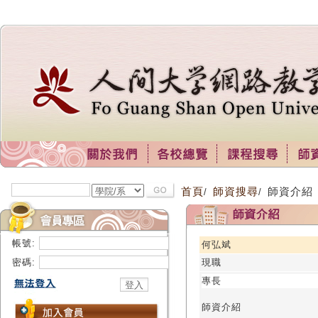
首頁
師資搜尋
師資介紹
/
/
帳號:
何弘斌
密碼:
現職
專長
師資介紹