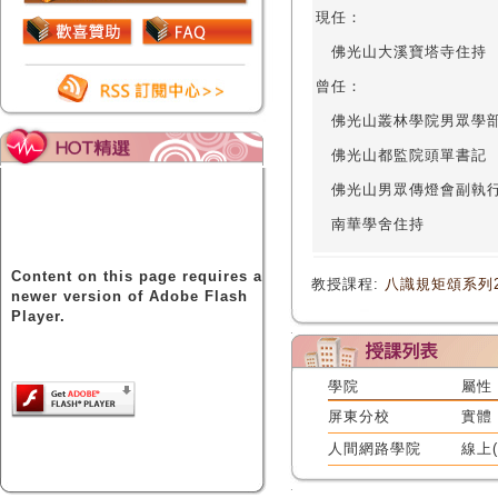
現任：
佛光山大溪寶塔寺住持
曾任：
佛光山叢林學院男眾學
佛光山都監院頭單書記
佛光山男眾傳燈會副執
南華學舍住持
Content on this page requires a
教授課程:
八識規矩頌系列
newer version of Adobe Flash
Player.
學院
屬性
屏東分校
實體
人間網路學院
線上(