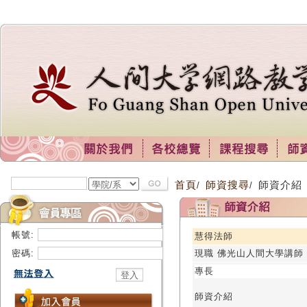
首頁
師資搜尋
師資介紹
/
/
帳號:
慧得法師
密碼:
現職 佛光山人間大學講師
專長
師資介紹