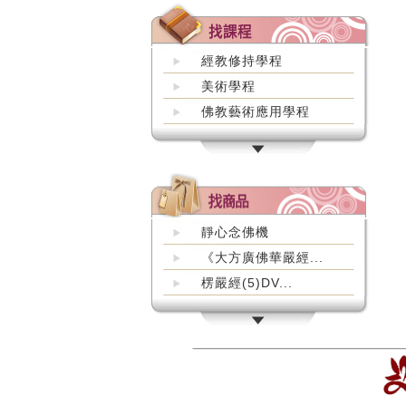
經教修持學程
美術學程
佛教藝術應用學程
靜心念佛機
《大方廣佛華嚴經...
楞嚴經(5)DV...