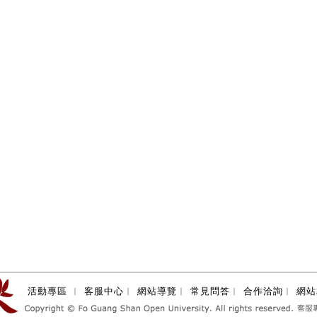
活動專區
︱
客服中心
︱
網站導覽
︱
常見問答
︱
合作洽詢
︱
網站