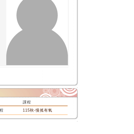
課程
程
115秋-慢搖有氧