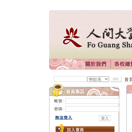
首
帳號:
密碼: