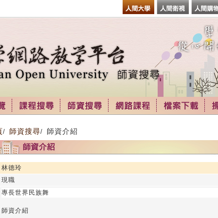
頁
師資搜尋
師資介紹
/
/
林德玲
現職
專長世界民族舞
師資介紹