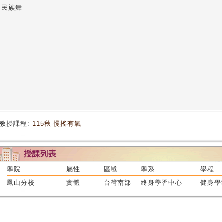
民族舞
教授課程:
115秋-慢搖有氧
學院
屬性
區域
學系
學程
鳳山分校
實體
台灣南部
終身學習中心
健身學