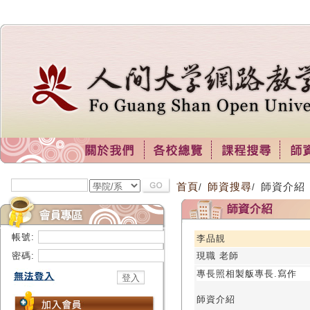
首頁
師資搜尋
師資介紹
/
/
帳號:
李品靚
密碼:
現職 老師
專長照相製舨專長.寫作
師資介紹