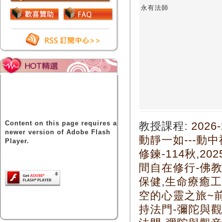
永有法師
Content on this page requires a
教授課程:
202
newer version of Adobe Flash
動靜一如---動中
Player.
修鍊-114秋
,
20
間自在修行-佛
保健
,
生命療癒工
空的心靈之旅~前
持法門-彌陀與觀