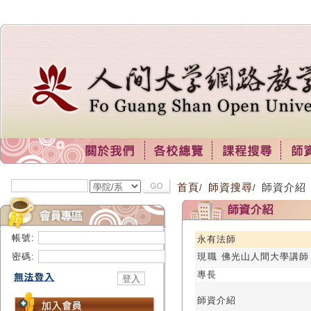
首頁
師資搜尋
師資介紹
/
/
帳號:
永有法師
密碼:
現職 佛光山人間大學講師
專長
師資介紹