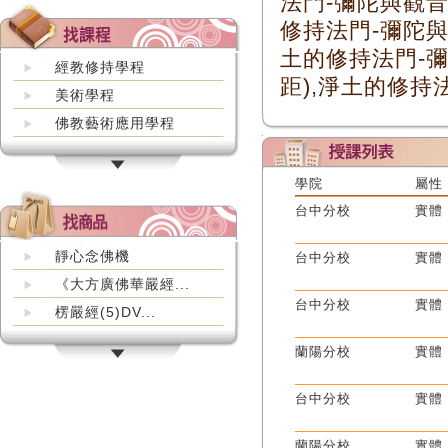
法門-彌陀與觀音
修持法門-彌陀與
土的修持法門-彌
經教修持學程
距)
,
淨土的修持
美術學程
佛教藝術應用學程
學院
屬性
台中分校
實體
靜心念佛機
台中分校
實體
《大方廣佛華嚴經...
台中分校
實體
楞嚴經(5)DV...
蘭陽分校
實體
台中分校
實體
蘭陽分校
實體