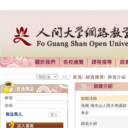
首頁
師資搜尋
師資介紹
/
/
帳號:
如穎法師
密碼:
現職 佛光山人間大學講師
專長
師資介紹