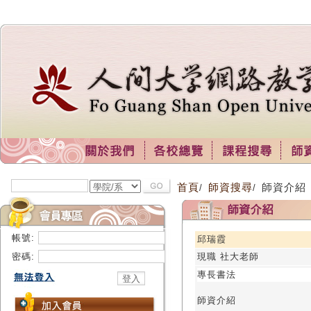
首頁
師資搜尋
師資介紹
/
/
帳號:
邱瑞霞
密碼:
現職 社大老師
專長書法
師資介紹