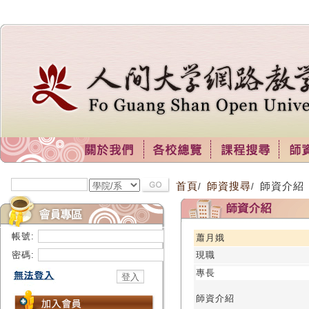
首頁
師資搜尋
師資介紹
/
/
帳號:
蕭月娥
密碼:
現職
專長
師資介紹