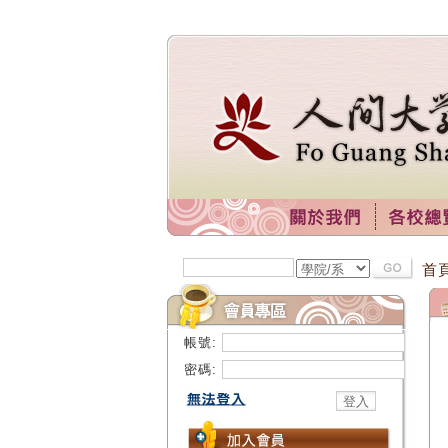
首
帳號:
密碼: