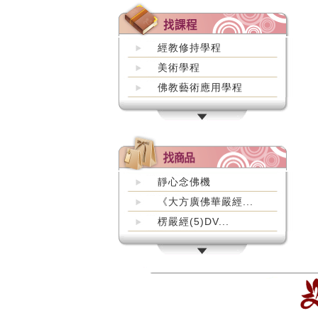
經教修持學程
美術學程
佛教藝術應用學程
靜心念佛機
《大方廣佛華嚴經...
楞嚴經(5)DV...