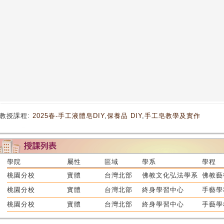
教授課程:
2025春-手工液體皂DIY
,
保養品 DIY
,
手工皂教學及實作
學院
屬性
區域
學系
學程
桃園分校
實體
台灣北部
佛教文化弘法學系
佛教藝
桃園分校
實體
台灣北部
終身學習中心
手藝學
桃園分校
實體
台灣北部
終身學習中心
手藝學