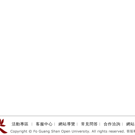
活動專區
︱
客服中心
︱
網站導覽
︱
常見問答
︱
合作洽詢
︱
網站