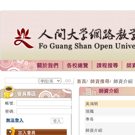
首頁
師資搜尋
師資介紹
/
/
帳號:
吳鴻明
密碼:
現職
專長
師資介紹