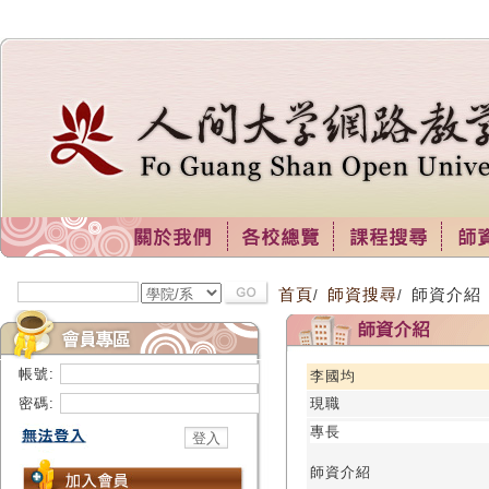
首頁
師資搜尋
師資介紹
/
/
帳號:
李國均
密碼:
現職
專長
師資介紹