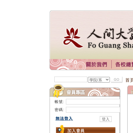
首
帳號:
密碼: