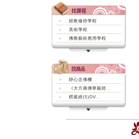
經教修持學程
美術學程
佛教藝術應用學程
靜心念佛機
《大方廣佛華嚴經...
楞嚴經(5)DV...