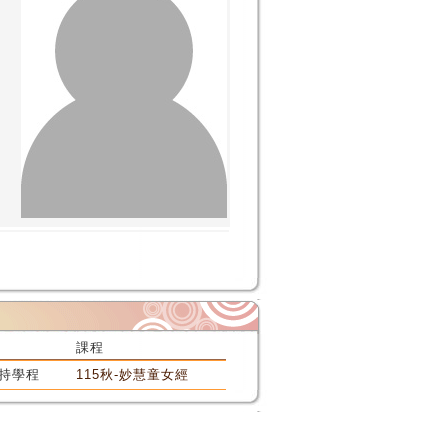
課程
持學程
115秋-妙慧童女經