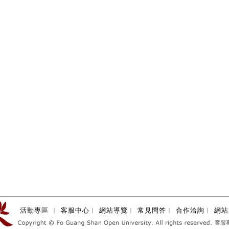
活動專區
︱
客服中心
︱
網站導覽
︱
常見問答
︱
合作洽詢
︱
網站