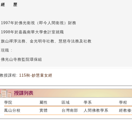
經 歷
1997年於佛光衛視（即今人間衛視）財務
1998年於嘉義南華大學會計室就職
旗山禪淨法務、金光明寺社教、慧慈寺法務及社教
現職
:
佛光山寺務監院環保組
教授課程:
115秋-妙慧童女經
學院
屬性
區域
學系
學程
鳳山分校
實體
台灣南部
人間佛教學系
經教修