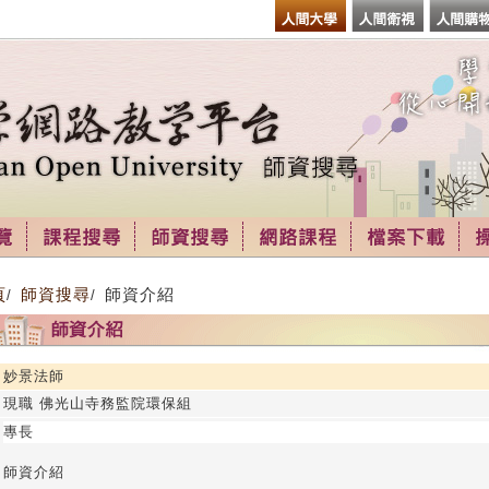
頁
師資搜尋
師資介紹
/
/
妙景法師
現職 佛光山寺務監院環保組
專長
師資介紹