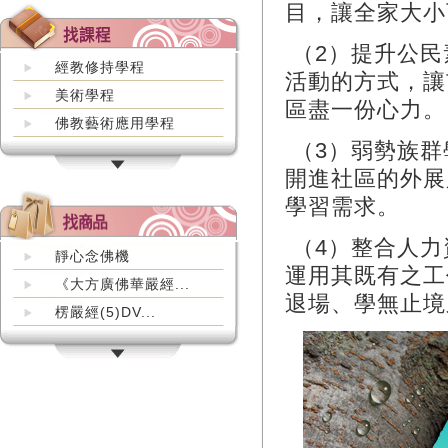
目，讓全家大小
（2）提升公民
經教修持學程
活動的方式，讓
美術學程
區盡一份心力。
佛教藝術應用學程
（3）弱勢族群
開進社區的外展
學習需求。
（4）整合人力
靜心念佛機
運用其既有之工
《大方廣佛華嚴經...
退場、學無止境
楞嚴經(5)DV...