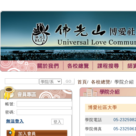
首頁
各校總覽
學院介紹
/
/
帳號:
博愛社區大學
密碼:
學院電話
05-232598
學院傳真
05-232596