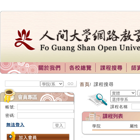
首頁
課程搜尋
/
課程名稱
帳號:
密碼:
學院
屬性