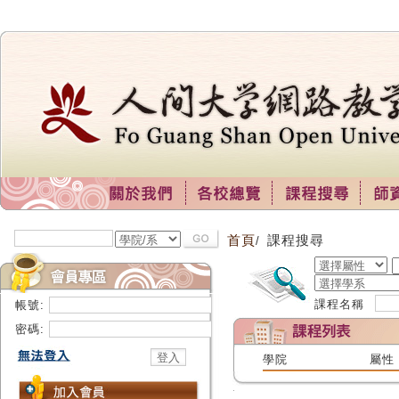
首頁
課程搜尋
/
課程名稱
帳號:
密碼:
學院
屬性