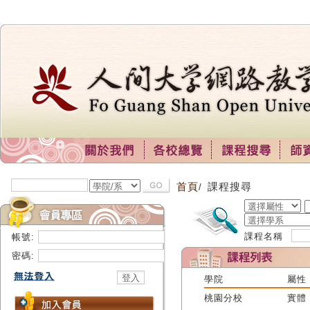
首頁
課程搜尋
/
課程名稱
帳號:
密碼:
學院
屬性
桃園分校
實體