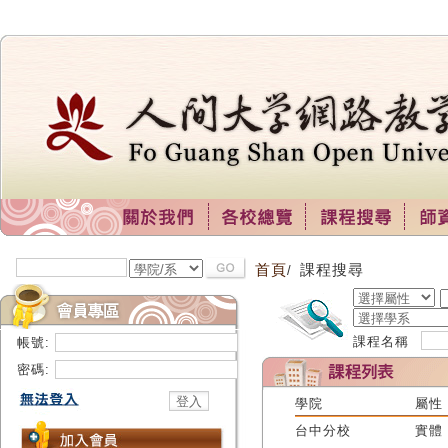
首頁
課程搜尋
/
課程名稱
帳號:
密碼:
學院
屬性
台中分校
實體