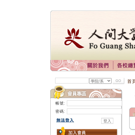
首
帳號:
密碼: