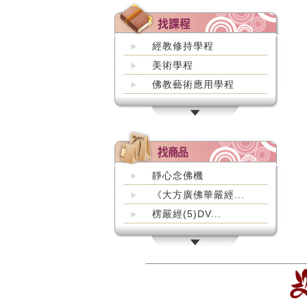
經教修持學程
美術學程
佛教藝術應用學程
靜心念佛機
《大方廣佛華嚴經...
楞嚴經(5)DV...