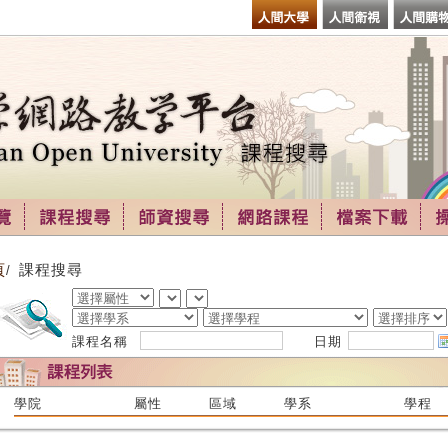
頁
課程搜尋
/
課程名稱
日期
學院
屬性
區域
學系
學程