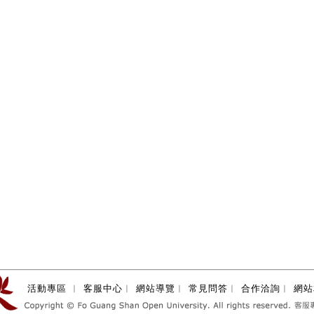
活動專區
︱
客服中心
︱
網站導覽
︱
常見問答
︱
合作洽詢
︱
網站