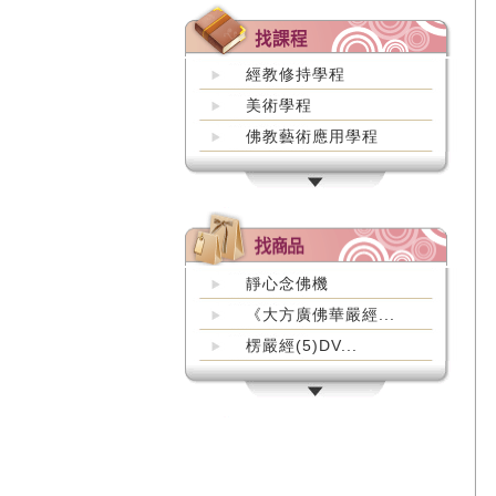
經教修持學程
美術學程
佛教藝術應用學程
靜心念佛機
《大方廣佛華嚴經...
楞嚴經(5)DV...