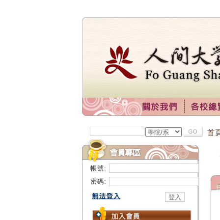
首
帳號:
密碼: