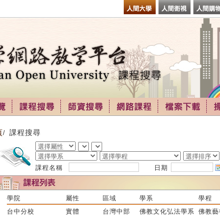
頁
課程搜尋
/
課程名稱
日期
學院
屬性
區域
學系
學程
台中分校
實體
台灣中部
佛教文化弘法學系
佛教藝