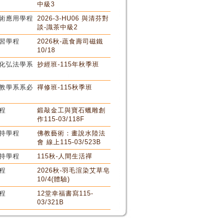
中級3
術應用學程
2026-3-HU06 與清芬對
談-識茶中級2
習學程
2026秋-蔬食壽司磁鐵
10/18
化弘法學系
抄經班-115年秋季班
教學系系必
禪修班-115秋季班
程
鍛敲金工與寶石蠟雕創
作115-03/118F
持學程
佛教藝術：畫說水陸法
會 線上115-03/523B
持學程
115秋-人間生活禪
程
2026秋-羽毛渲染艾草皂
10/4(體驗)
程
12堂幸福書寫115-
03/321B