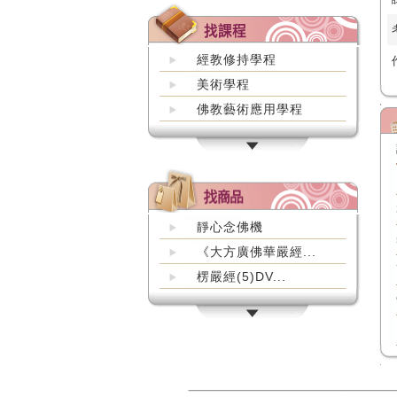
經教修持學程
美術學程
佛教藝術應用學程
靜心念佛機
《大方廣佛華嚴經...
楞嚴經(5)DV...