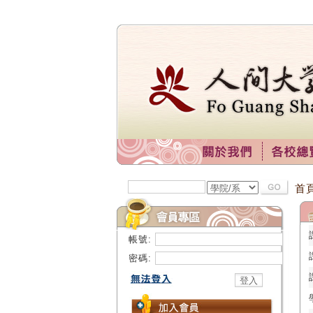
首
帳號:
密碼: