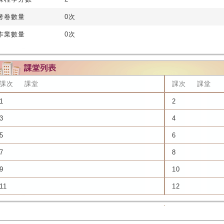
考卷數量
0次
作業數量
0次
課次
課堂
課次
課堂
1
2
3
4
5
6
7
8
9
10
11
12