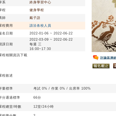
學系
終身學習中心
學程
健身學程
講師
戴子語
課程費用
請洽各校人員
報名日期
2022-01-06 ~ 2022-06-22
2022-03-09 ~ 2022-06-22
開課日期
每週 三
16:00~17:30
課程相關資訊下載
課程敘述
評量標準
考試 0% / 作業 0% / 出席率 100%
評分通過標準
66分
課程總堂/時數
12堂/24小時
課程學分數
2