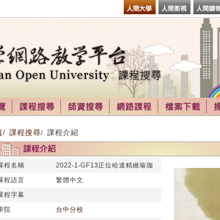
頁
課程搜尋
課程介紹
/
/
課程名稱
2022-1-GF13正位哈達精緻瑜珈
課程語言
繁體中文
課程字幕
學院
台中分校