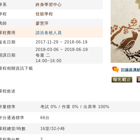
學系
終身學習中心
學程
技能學程
講師
廖慧萍
課程費用
請洽各校人員
報名日期
2017-11-29 ~ 2018-06-19
2018-03-06 ~ 2018-06-19
開課日期
每週 二
14:00~16:00
課程相關資訊下載
課程敘述
評量標準
考試 0% / 作業 0% / 出席率 100%
評分通過標準
66分
課程總堂/時數
16堂/32小時
課程學分數
2