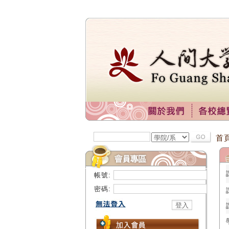
首
帳號:
密碼: