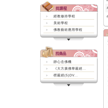
經教修持學程
美術學程
佛教藝術應用學程
靜心念佛機
《大方廣佛華嚴經...
楞嚴經(5)DV...