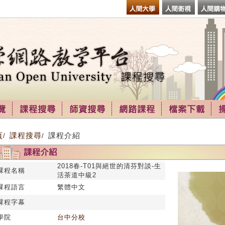
頁
課程搜尋
課程介紹
/
/
2018春-T01與絕世的清芬對談-生
課程名稱
活茶道中級2
課程語言
繁體中文
課程字幕
學院
台中分校