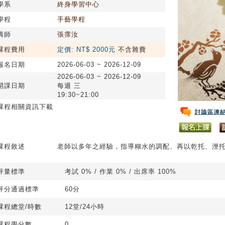
學系
終身學習中心
學程
手藝學程
講師
張霈汝
課程費用
定價: NT$ 2000元
不含雜費
報名日期
2026-06-03 ~ 2026-12-09
2026-06-03 ~ 2026-12-09
開課日期
每週 三
19:30~21:00
課程相關資訊下載
課程敘述
老師以多年之經驗，指導糊水的調配、再以乾托、溼
評量標準
考試 0% / 作業 0% / 出席率 100%
評分通過標準
60分
課程總堂/時數
12堂/24小時
課程學分數
0