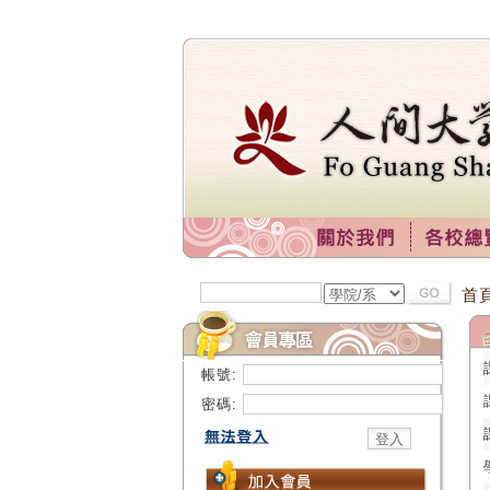
首
帳號:
密碼: