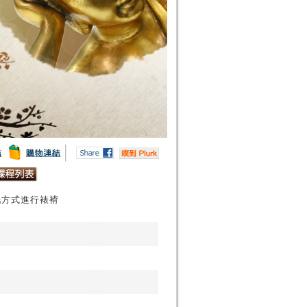
托方式進行裱褙