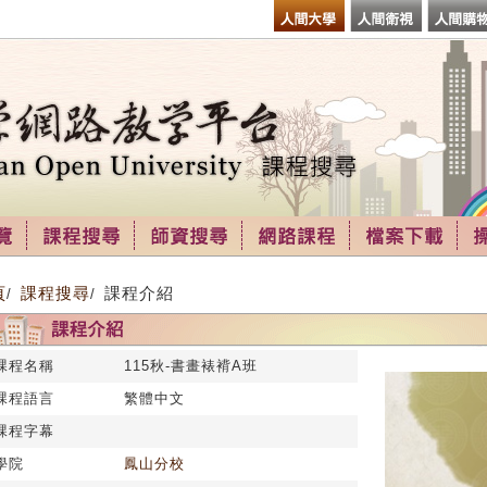
頁
課程搜尋
課程介紹
/
/
課程名稱
115秋-書畫裱褙A班
課程語言
繁體中文
課程字幕
學院
鳳山分校