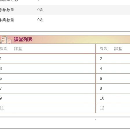
考卷數量
0次
作業數量
0次
課次
課堂
課次
課堂
1
2
3
4
5
6
7
8
9
10
11
12