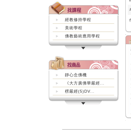
經教修持學程
美術學程
佛教藝術應用學程
靜心念佛機
《大方廣佛華嚴經...
楞嚴經(5)DV...