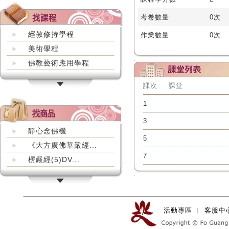
考卷數量
0次
經教修持學程
作業數量
0次
美術學程
佛教藝術應用學程
課次
課堂
1
3
靜心念佛機
5
《大方廣佛華嚴經...
7
楞嚴經(5)DV...
活動專區
︱
客服中