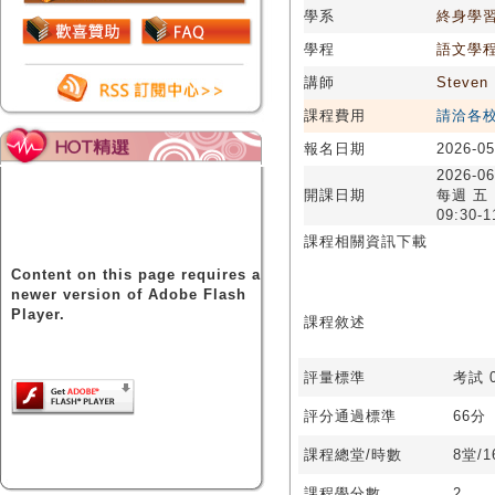
學系
終身學
學程
語文學
講師
Steven
課程費用
請洽各
報名日期
2026-05
2026-06
開課日期
每週 五
09:30-1
課程相關資訊下載
Content on this page requires a
newer version of Adobe Flash
Player.
課程敘述
評量標準
考試 0
評分通過標準
66分
課程總堂/時數
8堂/
課程學分數
2