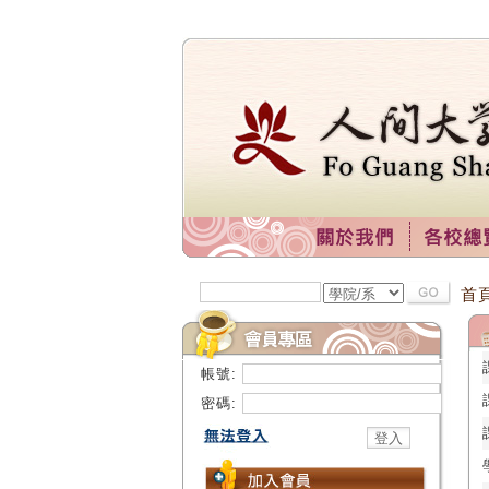
首
帳號:
密碼: