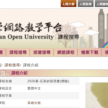
頁
課程搜尋
課程介紹
/
/
課程名稱
2026暑-石英砂肌理畫(體驗)
課程語言
繁體中文
課程字幕
學院
高雄分校