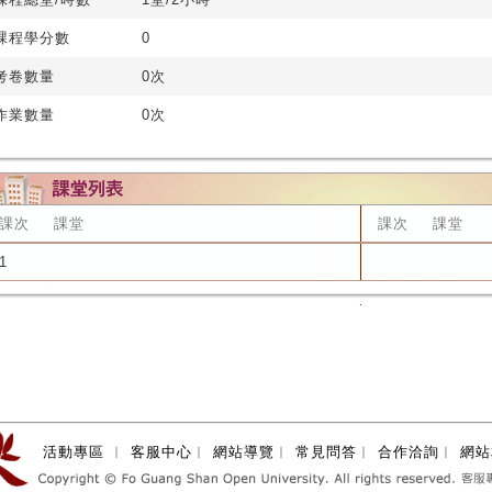
課程學分數
0
考卷數量
0次
作業數量
0次
課次
課堂
課次
課堂
1
活動專區
︱
客服中心
︱
網站導覽
︱
常見問答
︱
合作洽詢
︱
網站