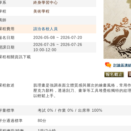
學系
終身學習中心
學程
美術學程
講師
課程費用
請洽各校人員
報名日期
2026-05-08 ~ 2026-07-20
2026-07-26 ~ 2026-07-26
開課日期
10:00-12:00
課程相關資訊下載
課程敘述
肌理畫是強調表面立體質感與層次的繪畫風格，常用
壓克力顏料，透過刮刀、畫筆等工具堆疊租獨特的紋
以輕鬆上手。
評量標準
考試 0% / 作業 0% / 出席率 100%
評分通過標準
80分
課程總堂/時數
1堂/2小時