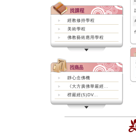
經教修持學程
美術學程
佛教藝術應用學程
靜心念佛機
《大方廣佛華嚴經...
楞嚴經(5)DV...