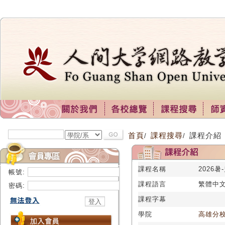
首頁
課程搜尋
課程介紹
/
/
課程名稱
2026
帳號:
課程語言
繁體中
密碼:
課程字幕
學院
高雄分