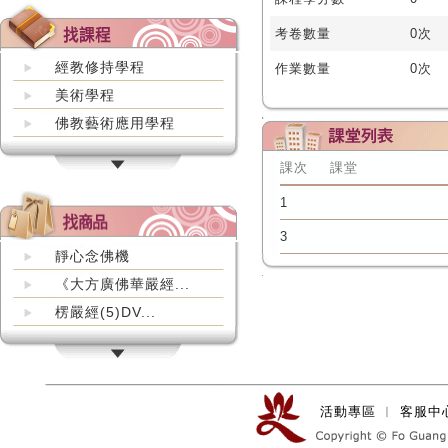
考卷數量
0次
經教修持學程
作業數量
0次
美術學程
佛教藝術應用學程
課次
課堂
1
3
靜心念佛機
《大方廣佛華嚴經...
楞嚴經(5)DV...
活動專區
︱
客服中