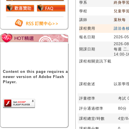
學系
終身學
學程
兒童學
講師
葉秋每
課程費用
請洽各
報名日期
2026-05
2026-08
開課日期
每週 二,
14:00-1
課程相關資訊下載
Content on this page requires a
newer version of Adobe Flash
Player.
課程敘述
以茶學
評量標準
考試 0
評分通過標準
80分
課程總堂/時數
4堂/
課程學分數
0