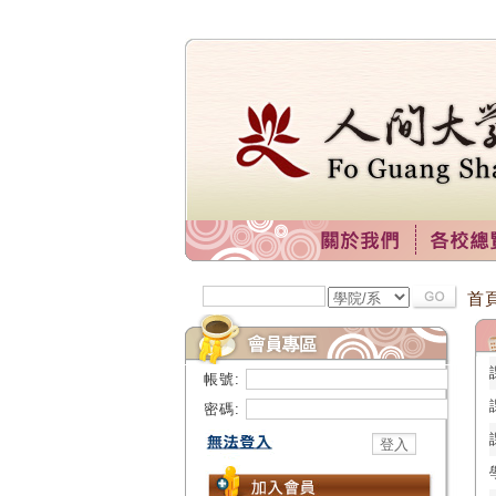
首
帳號:
密碼: