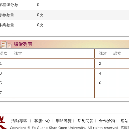
課程學分數
0
考卷數量
0次
作業數量
0次
課次
課堂
課次
課堂
1
2
3
4
5
6
7
活動專區
︱
客服中心
︱
網站導覽
︱
常見問答
︱
合作洽詢
︱
網站