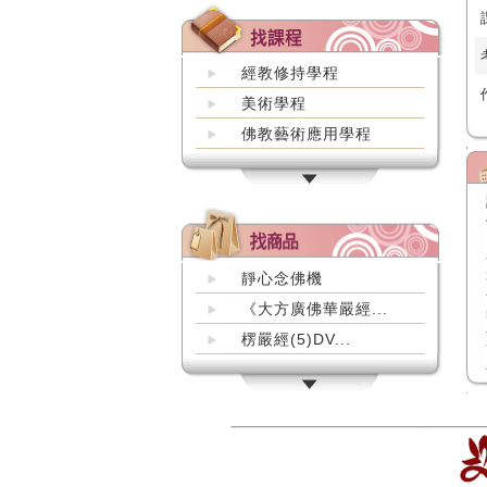
經教修持學程
美術學程
佛教藝術應用學程
靜心念佛機
《大方廣佛華嚴經...
楞嚴經(5)DV...