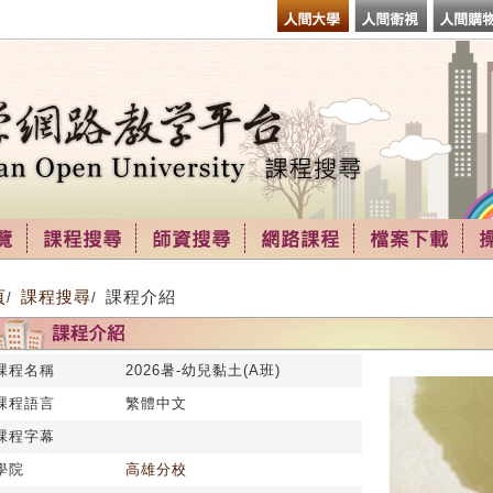
頁
課程搜尋
課程介紹
/
/
課程名稱
2026暑-幼兒黏土(A班)
課程語言
繁體中文
課程字幕
學院
高雄分校