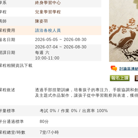
學系
終身學習中心
學程
兒童學習學程
講師
陳姿羽
課程費用
請洽各校人員
報名日期
2026-05-05 ~ 2026-08-30
2026-07-04 ~ 2026-08-30
開課日期
每週 六
10:00-11:00
課程相關資訊下載
課程敘述
透過手部捏塑訓練，培養孩子的專注力、手眼協調和
及主題式作品製作，讓孩子從中學習觀察與表達，獲
評量標準
考試 0% / 作業 0% / 出席率 100%
評分通過標準
80分
課程總堂/時數
7堂/7小時