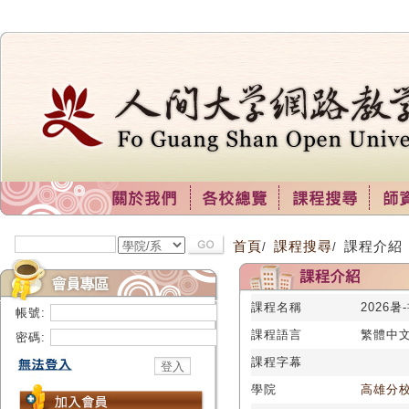
首頁
課程搜尋
課程介紹
/
/
課程名稱
2026暑
帳號:
課程語言
繁體中
密碼:
課程字幕
學院
高雄分