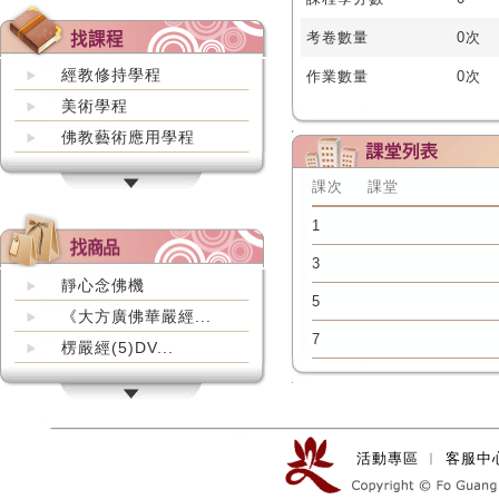
考卷數量
0次
經教修持學程
作業數量
0次
美術學程
佛教藝術應用學程
課次
課堂
1
3
靜心念佛機
5
《大方廣佛華嚴經...
7
楞嚴經(5)DV...
活動專區
︱
客服中