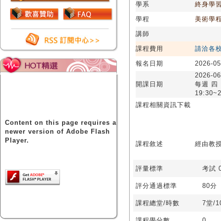
學系
終身學
學程
美術學
講師
課程費用
請洽各
報名日期
2026-05
2026-06
開課日期
每週 四
19:30~2
課程相關資訊下載
Content on this page requires a
newer version of Adobe Flash
Player.
課程敘述
經由教
評量標準
考試 0
評分通過標準
80分
課程總堂/時數
7堂/1
課程學分數
0