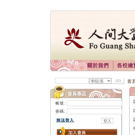
首
帳號:
密碼: