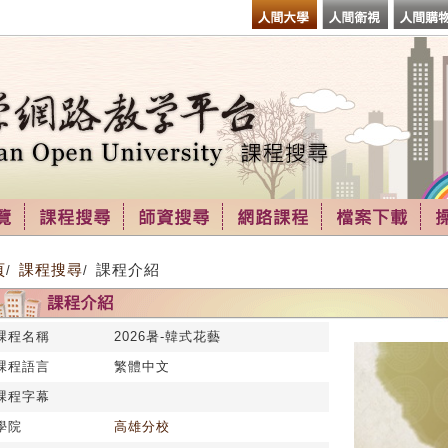
頁
課程搜尋
課程介紹
/
/
課程名稱
2026暑-韓式花藝
課程語言
繁體中文
課程字幕
學院
高雄分校