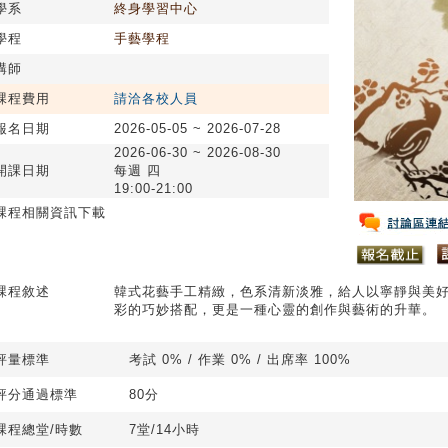
學系
終身學習中心
學程
手藝學程
講師
課程費用
請洽各校人員
報名日期
2026-05-05 ~ 2026-07-28
2026-06-30 ~ 2026-08-30
開課日期
每週 四
19:00-21:00
課程相關資訊下載
課程敘述
韓式花藝手工精緻，色系清新淡雅，給人以寧靜與美
彩的巧妙搭配，更是一種心靈的創作與藝術的升華。
評量標準
考試 0% / 作業 0% / 出席率 100%
評分通過標準
80分
課程總堂/時數
7堂/14小時