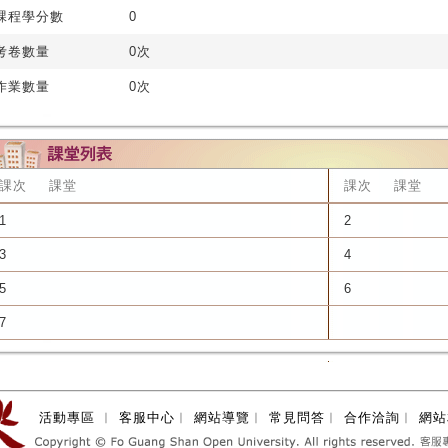
課程學分數
0
考卷數量
0次
作業數量
0次
課次
課堂
課次
課堂
1
2
3
4
5
6
7
活動專區
︱
客服中心
︱
網站導覽
︱
常見問答
︱
合作洽詢
︱
網站