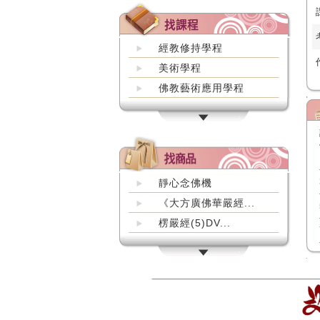
經教修持學程
美術學程
佛教藝術應用學程
靜心念佛機
《大方廣佛華嚴經...
楞嚴經(5)DV...