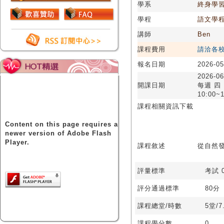
學系
終身學
學程
語文學
講師
Ben
課程費用
請洽各
報名日期
2026-05
2026-06
開課日期
每週 四
10:00~1
課程相關資訊下載
Content on this page requires a
newer version of Adobe Flash
Player.
課程敘述
從自然
評量標準
考試 0
評分通過標準
80分
課程總堂/時數
5堂/7
課程學分數
0