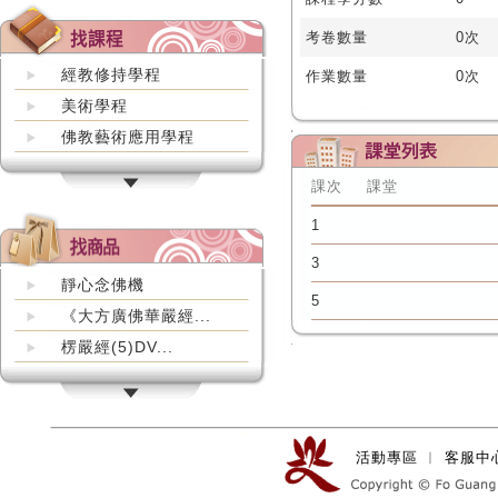
考卷數量
0次
經教修持學程
作業數量
0次
美術學程
佛教藝術應用學程
課次
課堂
1
3
靜心念佛機
5
《大方廣佛華嚴經...
楞嚴經(5)DV...
活動專區
︱
客服中