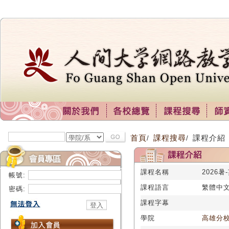
首頁
課程搜尋
課程介紹
/
/
課程名稱
2026暑
帳號:
課程語言
繁體中
密碼:
課程字幕
學院
高雄分