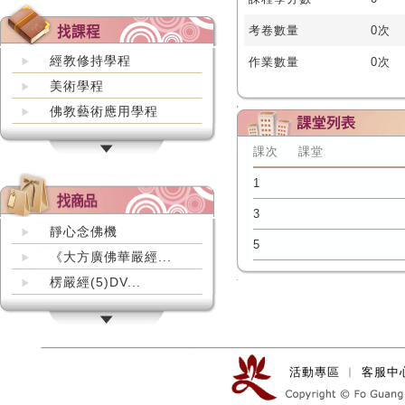
考卷數量
0次
經教修持學程
作業數量
0次
美術學程
佛教藝術應用學程
課次
課堂
1
3
靜心念佛機
5
《大方廣佛華嚴經...
楞嚴經(5)DV...
活動專區
︱
客服中