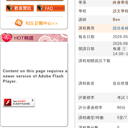
學系
終身學
學程
語文學
講師
Ben
課程費用
請洽各
報名日期
2026-05
2026-06
開課日期
每週 三
14:00~1
課程相關資訊下載
Content on this page requires a
newer version of Adobe Flash
Player.
課程敘述
從自然
評量標準
考試 0
評分通過標準
80分
課程總堂/時數
5堂/7
課程學分數
0