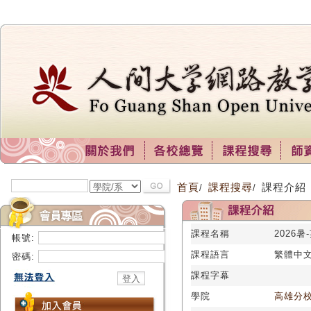
首頁
課程搜尋
課程介紹
/
/
課程名稱
2026暑
帳號:
課程語言
繁體中
密碼:
課程字幕
學院
高雄分