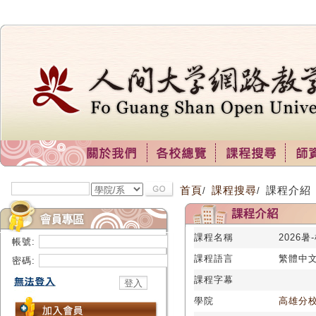
首頁
課程搜尋
課程介紹
/
/
課程名稱
2026暑
帳號:
課程語言
繁體中
密碼:
課程字幕
學院
高雄分