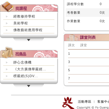
課程學分數
0
考卷數量
0次
經教修持學程
作業數量
0次
美術學程
佛教藝術應用學程
課次
課堂
1
3
靜心念佛機
《大方廣佛華嚴經...
5
楞嚴經(5)DV...
7
活動專區
︱
客服中