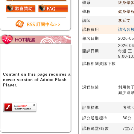
學系
終身學
學程
健身學
講師
李延文
課程費用
請洽各
報名日期
2026-05
2026-06
開課日期
每週 三
9:00-10
課程相關資訊下載
Content on this page requires a
newer version of Adobe Flash
Player.
課程敘述
利用椅
減少運
評量標準
考試 0
評分通過標準
80分
課程總堂/時數
7堂/