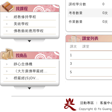
課程學分數
0
考卷數量
0次
經教修持學程
作業數量
0次
美術學程
佛教藝術應用學程
課次
課堂
1
3
靜心念佛機
《大方廣佛華嚴經...
5
楞嚴經(5)DV...
活動專區
︱
客服中