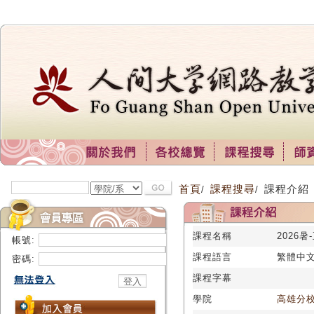
首頁
課程搜尋
課程介紹
/
/
課程名稱
2026暑
帳號:
課程語言
繁體中
密碼:
課程字幕
學院
高雄分