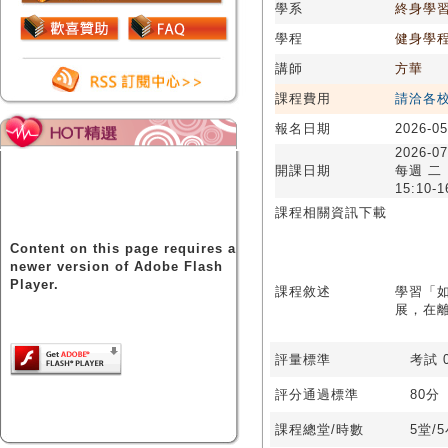
學系
終身學
學程
健身學
講師
方華
課程費用
請洽各
報名日期
2026-05
2026-07
開課日期
每週 二
15:10-1
課程相關資訊下載
Content on this page requires a
newer version of Adobe Flash
Player.
課程敘述
學習「
展，在
評量標準
考試 0
評分通過標準
80分
課程總堂/時數
5堂/