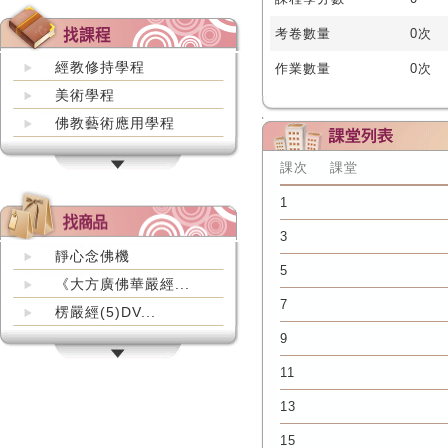
考卷數量
0次
經教修持學程
作業數量
0次
美術學程
佛教藝術應用學程
課次
課堂
1
3
靜心念佛機
5
《大方廣佛華嚴經...
7
楞嚴經(5)DV...
9
11
13
15