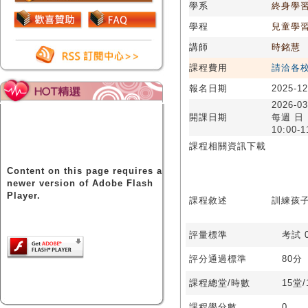
學系
終身學
學程
兒童學
講師
時銘慧
課程費用
請洽各
報名日期
2025-12
2026-03
開課日期
每週 日
10:00-1
課程相關資訊下載
Content on this page requires a
newer version of Adobe Flash
Player.
課程敘述
訓練孩
評量標準
考試 0
評分通過標準
80分
課程總堂/時數
15堂
課程學分數
0