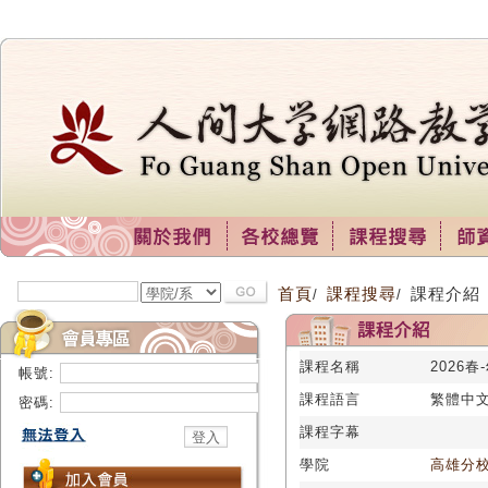
首頁
課程搜尋
課程介紹
/
/
課程名稱
2026
帳號:
課程語言
繁體中
密碼:
課程字幕
學院
高雄分