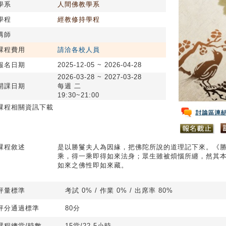
學系
人間佛教學系
學程
經教修持學程
講師
課程費用
請洽各校人員
報名日期
2025-12-05 ~ 2026-04-28
2026-03-28 ~ 2027-03-28
開課日期
每週 二
19:30~21:00
課程相關資訊下載
課程敘述
是以勝鬘夫人為因緣，把佛陀所說的道理記下來。《
乘，得一乘即得如來法身；眾生雖被煩惱所纏，然其
如來之佛性即如來藏。
評量標準
考試 0% / 作業 0% / 出席率 80%
評分通過標準
80分
課程總堂/時數
15堂/22.5小時