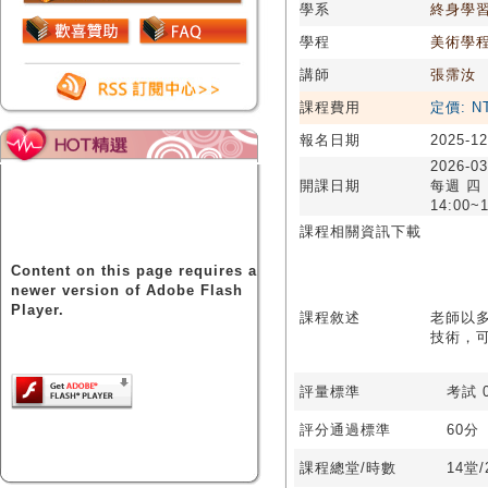
學系
終身學
學程
美術學
講師
張霈汝
課程費用
定價: N
報名日期
2025-12
2026-03
開課日期
每週 四
14:00~1
課程相關資訊下載
Content on this page requires a
newer version of Adobe Flash
Player.
課程敘述
老師以
技術，
評量標準
考試 0
評分通過標準
60分
課程總堂/時數
14堂