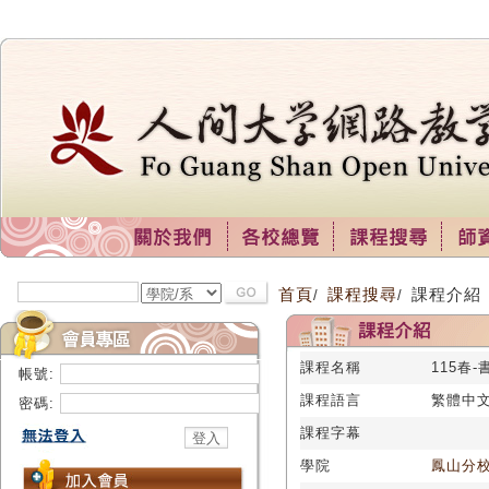
首頁
課程搜尋
課程介紹
/
/
課程名稱
115春
帳號:
課程語言
繁體中
密碼:
課程字幕
學院
鳳山分