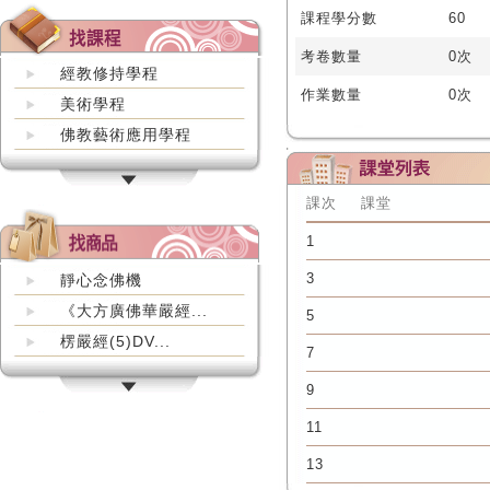
課程學分數
60
考卷數量
0次
經教修持學程
作業數量
0次
美術學程
佛教藝術應用學程
課次
課堂
1
3
靜心念佛機
《大方廣佛華嚴經...
5
楞嚴經(5)DV...
7
9
11
13