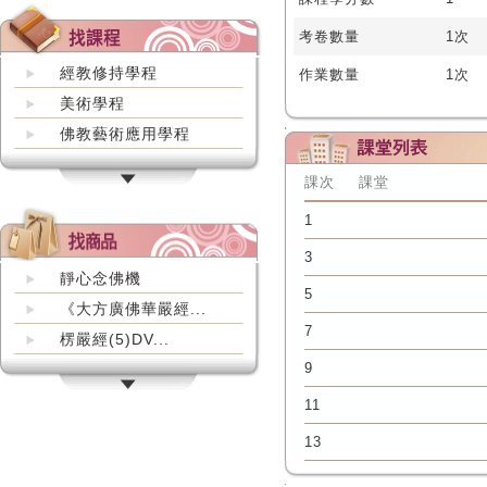
考卷數量
1次
經教修持學程
作業數量
1次
美術學程
佛教藝術應用學程
課次
課堂
1
3
靜心念佛機
5
《大方廣佛華嚴經...
7
楞嚴經(5)DV...
9
11
13