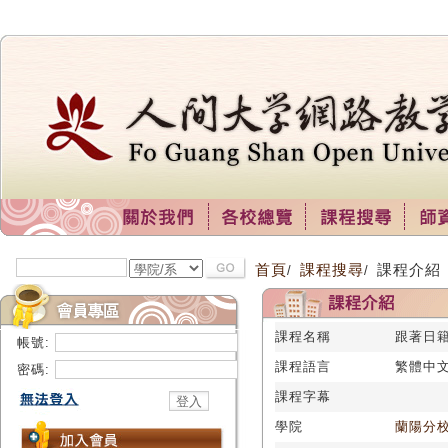
首頁
課程搜尋
課程介紹
/
/
課程名稱
跟著日籍
帳號:
課程語言
繁體中
密碼:
課程字幕
學院
蘭陽分