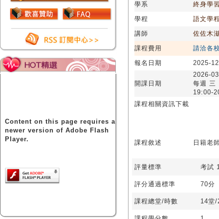
學系
終身學
學程
語文學
講師
佐佐木
課程費用
請洽各
報名日期
2025-12
2026-03
開課日期
每週 三
19:00-2
課程相關資訊下載
Content on this page requires a
newer version of Adobe Flash
Player.
課程敘述
日籍老
評量標準
考試 1
評分通過標準
70分
課程總堂/時數
14堂
課程學分數
1